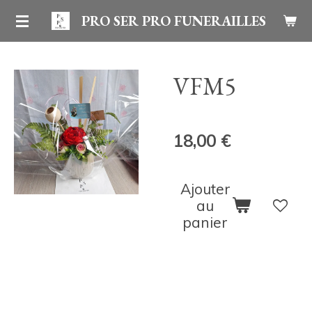
Passer
PRO SER PRO FUNERAILLES
au
contenu
VFM5
principal
18,00 €
Ajouter
au
panier