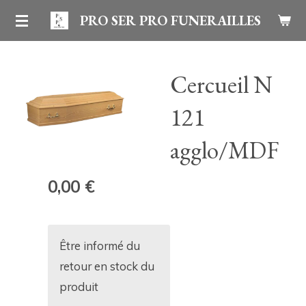
Passer
PRO SER PRO FUNERAILLES
au
contenu
Cercueil N
principal
121
agglo/MDF
0,00 €
Être informé du
retour en stock du
produit