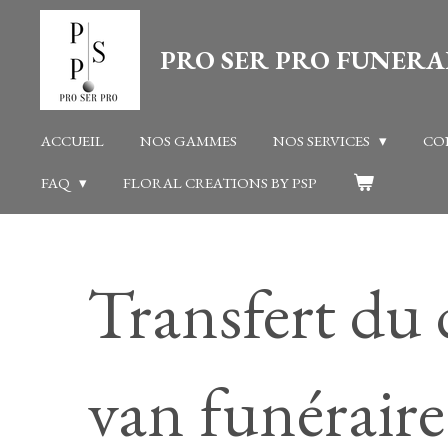
Passer
PRO SER PRO FUNERA
au
contenu
principal
ACCUEIL
NOS GAMMES
NOS SERVICES
CO
FAQ
FLORAL CREATIONS BY PSP
Transfert du 
van funéraire