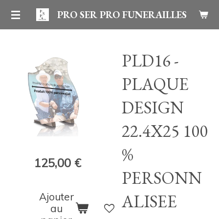
Passer
PRO SER PRO FUNERAILLES
au
contenu
PLD16 -
principal
PLAQUE
DESIGN
22.4X25 100
%
125,00 €
PERSONN
Ajouter
ALISEE
au