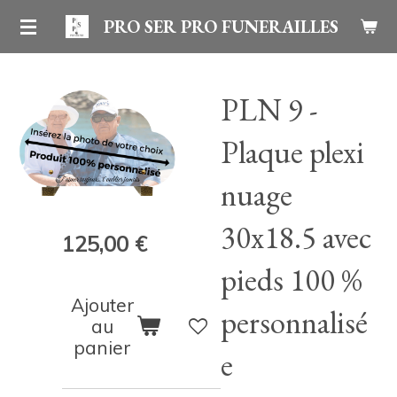
Passer
PRO SER PRO FUNERAILLES
au
contenu
PLN 9 -
principal
Plaque plexi
nuage
30x18.5 avec
125,00 €
pieds 100 %
Ajouter
personnalisé
au
panier
e