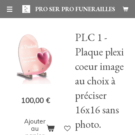
Passer
PRO SER PRO FUNERAILLES
au
contenu
PLC 1 -
principal
Plaque plexi
coeur image
au choix à
préciser
100,00 €
16x16 sans
Ajouter
photo.
au