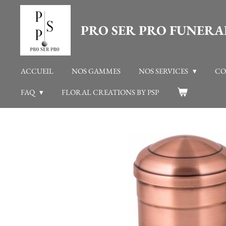
Passer
PRO SER PRO FUNERA
au
contenu
principal
ACCUEIL
NOS GAMMES
NOS SERVICES
CO
FAQ
FLORAL CREATIONS BY PSP