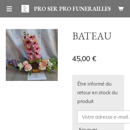
Passer
PRO SER PRO FUNERAILLES
au
contenu
BATEAU
principal
45,00 €
Être informé du
retour en stock du
produit
Envoyer