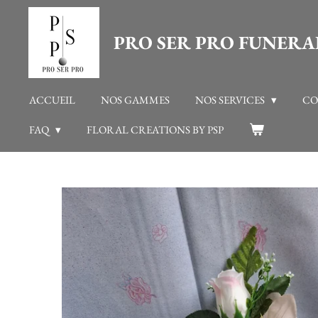
Passer
PRO SER PRO FUNERA
au
contenu
principal
ACCUEIL
NOS GAMMES
NOS SERVICES
CO
FAQ
FLORAL CREATIONS BY PSP