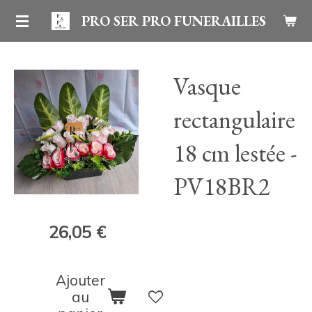
Passer
PRO SER PRO FUNERAILLES
au
contenu
Vasque
principal
rectangulaire
18 cm lestée -
PV18BR2
26,05 €
Ajouter
au