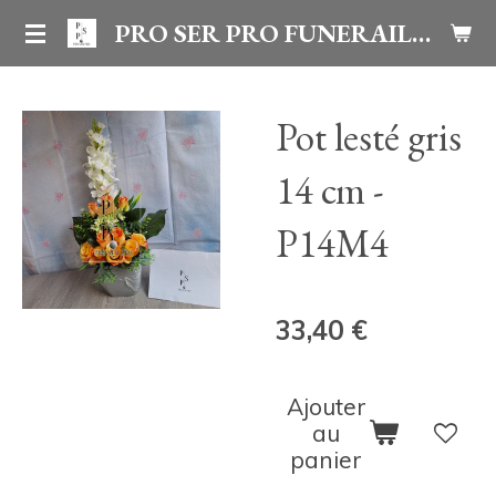
Passer
PRO SER PRO FUNERAILLES
au
contenu
Pot lesté gris
principal
14 cm -
P14M4
33,40 €
Ajouter
au
panier