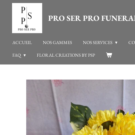
Passer
PRO SER PRO FUNERA
au
contenu
principal
ACCUEIL
NOS GAMMES
NOS SERVICES
CO
FAQ
FLORAL CREATIONS BY PSP