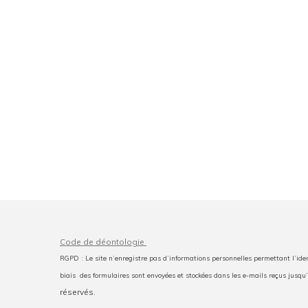
Code de déontologie
RGPD : Le site n’enregistre pas d’informations personnelles permettant l’iden
biais des formulaires sont envoyées et stockées dans les e-mails reçus jusq
réservés.