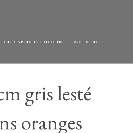
OFFRES BUDGET DU COEUR
AVIS DE DECES
cm gris lesté
s oranges