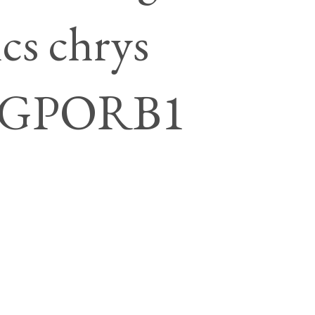
ncs chrys
- GPORB1