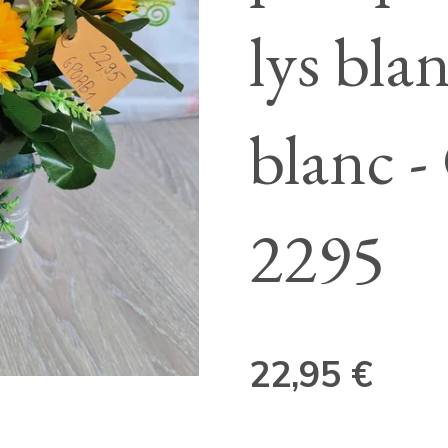
lys bla
blanc 
2295
22,95 €